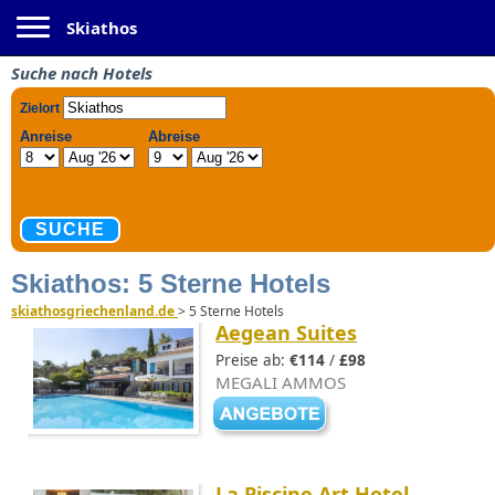
Toggle navigation
Skiathos
Suche nach Hotels
Skiathos: 5 Sterne Hotels
skiathosgriechenland.de
>
5 Sterne Hotels
Aegean Suites
Preise ab:
€114
/
£98
MEGALI AMMOS
La Piscine Art Hotel,